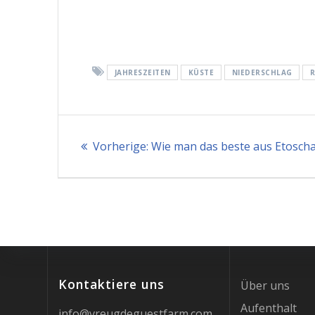
JAHRESZEITEN
KÜSTE
NIEDERSCHLAG
R
Beitrags-
Vorheriger
Vorherige:
Wie man das beste aus Etoscha
Navigation
Beitrag:
Kontaktiere uns
Über uns
Aufenthalt
info@vreugdeguestfarm.com