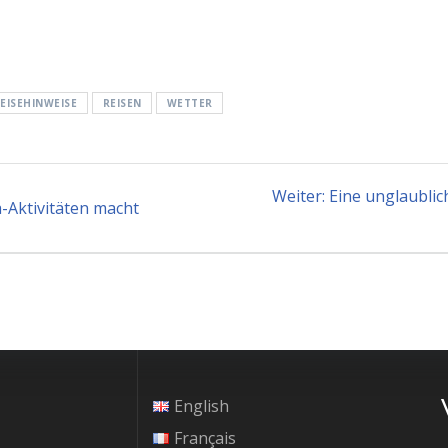
EISEHINWEISE
REISEN
WETTER
Nächster
Weiter:
Eine unglaublic
-Aktivitäten macht
Beitrag:
English
Français